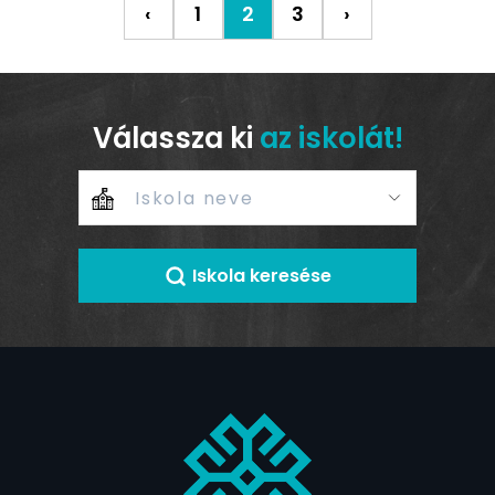
‹
1
2
3
›
Válassza ki
az iskolát!
Iskola keresése
+
–