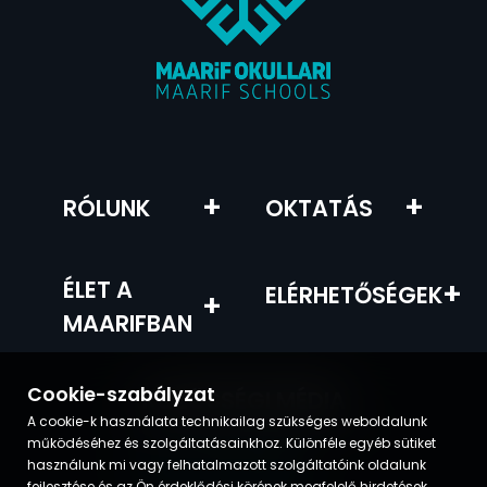
+
+
RÓLUNK
OKTATÁS
ÉLET A
+
ELÉRHETŐSÉGEK
+
MAARIFBAN
Cookie-szabályzat
KÖZÖSSÉGI MÉDIA
A cookie-k használata technikailag szükséges weboldalunk
működéséhez és szolgáltatásainkhoz. Különféle egyéb sütiket
használunk mi vagy felhatalmazott szolgáltatóink oldalunk
fejlesztése és az Ön érdeklődési körének megfelelő hirdetések