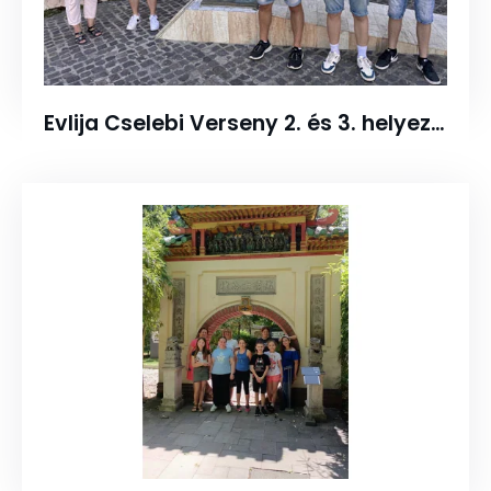
Evlija Cselebi Verseny 2. és 3. helyezett élménybeszámolók (2024.07.17.)