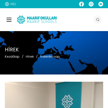
HU
HÍREK
Kezdőlap
Hírek
Valentin nap