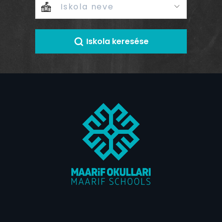
Iskola keresése
+
–