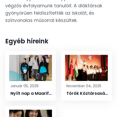
végzős évfolyamunk tanulóit. A diáktársak
gyönyörűen feldíszítették az iskolát, és
színvonalas műsorral készültek.
Egyéb híreink
Január 05, 2026
November 04, 2025
Nyílt nap a Maarifban
Török Köztársaság 102. évfordulója